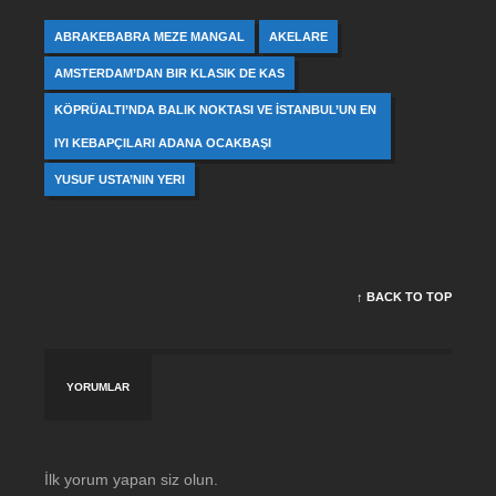
ABRAKEBABRA MEZE MANGAL
AKELARE
AMSTERDAM’DAN BIR KLASIK DE KAS
KÖPRÜALTI’NDA BALIK NOKTASI VE İSTANBUL’UN EN
IYI KEBAPÇILARI ADANA OCAKBAŞI
YUSUF USTA’NIN YERI
↑ BACK TO TOP
YORUMLAR
İlk yorum yapan siz olun.