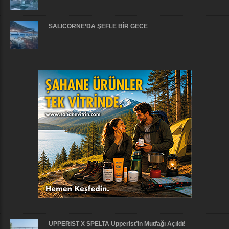
SALICORNE’DA ŞEFLE BİR GECE
UPPERIST X SPELTA Upperist’in Mutfağı Açıldı!