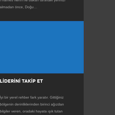
Thames Nehri’ne bakan taraftaki yerinizi
almadan önce, Doğu…
LİDERİNİ TAKİP ET
İyi bir yerel rehber fark yaratır. Gittiğiniz
bölgenin derinliklerinden birinci ağızdan
bilgiler veren, oradaki hayata ışık tutan