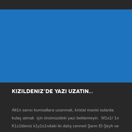
KIZILDENIZ’DE YAZI UZATIN…
Alt1n sarısı kumsallara uzanmak, kristal mavisi sularda
kulaç atmak için önümüzdeki yazı beklemeyin. M1s1r’1n
K1z1ldeniz k1y1s1ndaki iki dalış cenneti Şarm El-Şeyh ve