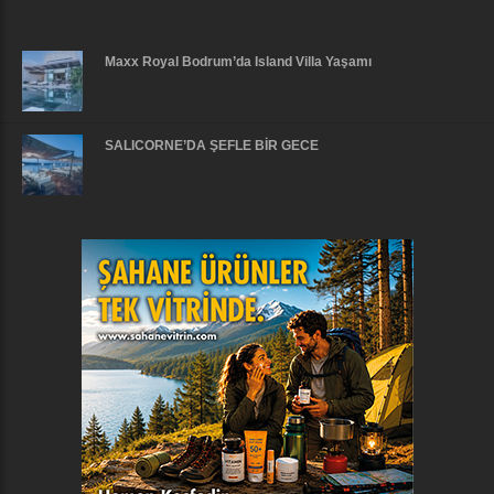
Maxx Royal Bodrum’da Island Villa Yaşamı
SALICORNE’DA ŞEFLE BİR GECE