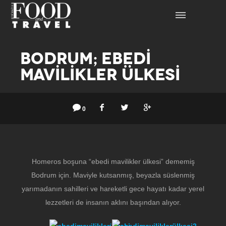
BODRUM; EBEDİ
MAVİLİKLER ÜLKESİ
0
Homeros boşuna “ebedi mavilikler ülkesi” dememiş
Bodrum için. Maviyle kutsanmış, beyazla süslenmiş
yarımadanın sahilleri ve hareketli gece hayatı kadar yerel
lezzetleri de insanın aklını başından alıyor.