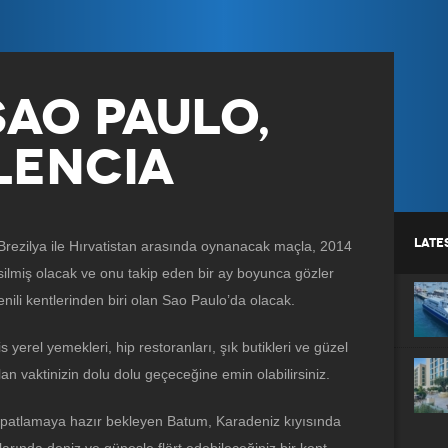
SAO PAULO,
LENCIA
LATE
rezilya ile Hırvatistan arasında oynanacak maçla, 2014
silmiş olacak ve onu takip eden bir ay boyunca gözler
enili kentlerinden biri olan Sao Paulo’da olacak.
s yerel yemekleri, hip restoranları, şık butikleri ve güzel
lan vaktinizin dolu dolu geçeceğine emin olabilirsiniz.
n patlamaya hazır bekleyen Batum, Karadeniz kıyısında