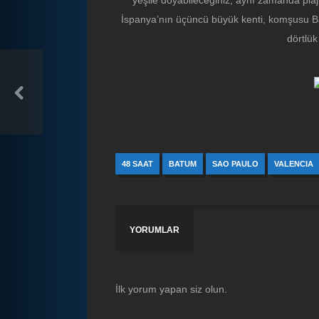
yeşile doyabileceğiniz, aynı zamanda plajl
İspanya’nın üçüncü büyük kenti, komşusu Ba
dörtlük
48 SAAT
BATUM
SAO PAULO
VALENCIA
YORUMLAR
İlk yorum yapan siz olun.