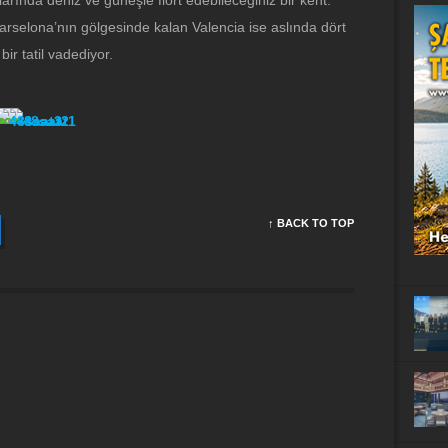
arında deniz ve güneşle flört edebileceğiniz bir kent.
rselona’nın gölgesinde kalan Valencia ise aslında dört
 bir tatil vadediyor.
↑ BACK TO TOP