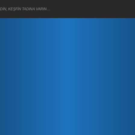
DİN, KEŞFİN TADINA VARIN…