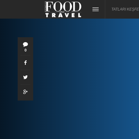
TATLARI KEŞFE
0