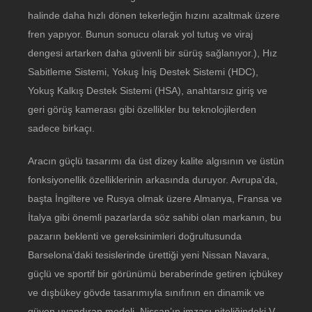
halinde daha hızlı dönen tekerleğin hızını azaltmak üzere
fren yapıyor. Bunun sonucu olarak yol tutuş ve viraj
dengesi artarken daha güvenli bir sürüş sağlanıyor.), Hız
Sabitleme Sistemi, Yokuş İniş Destek Sistemi (HDC),
Yokuş Kalkış Destek Sistemi (HSA), anahtarsız giriş ve
geri görüş kamerası gibi özellikler bu teknolojilerden
sadece birkaçı.
Aracın güçlü tasarımı da üst dizey kalite algısının ve üstün
fonksiyonellik özelliklerinin arkasında duruyor. Avrupa’da,
başta İngiltere ve Rusya olmak üzere Almanya, Fransa ve
İtalya gibi önemli pazarlarda söz sahibi olan markanın, bu
pazarın beklenti ve gereksinimleri doğrultusunda
Barselona’daki tesislerinde ürettiği yeni Nissan Navara,
güçlü ve sportif bir görünümü beraberinde getiren içbükey
ve dışbükey gövde tasarımıyla sınıfının en dinamik ve
güven uyandıran modeli. Nissan’ın imzası niteliğindeki V-