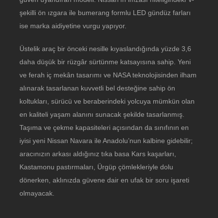
şekilli ön ızgara ile bumerang formlu LED gündüz farları
ise marka aidiyetine vurgu yapıyor.
Üstelik araç bir önceki nesille kıyaslandığında yüzde 3,6
daha düşük bir rüzgâr sürtünme katsayısına sahip. Yeni
ve ferah iç mekân tasarımı ve NASA teknolojisinden ilham
alınarak tasarlanan kuvvetli bel desteğine sahip ön
koltukları, sürücü ve beraberindeki yolcuya mümkün olan
en kaliteli yaşam alanını sunacak şekilde tasarlanmış.
Taşıma ve çekme kapasiteleri açısından da sınıfının en
iyisi yeni Nissan Navara ile Anadolu’nun kalbine gidebilir;
aracınızın arkası aldığınız tıka basa Kars kaşarları,
Kastamonu pastırmaları, Ürgüp çömlekleriyle dolu
dönerken, aklınızda güvene dair en ufak bir soru işareti
olmayacak.