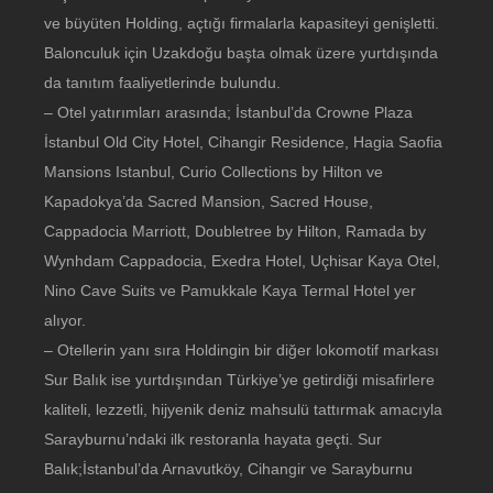
ve büyüten Holding, açtığı firmalarla kapasiteyi genişletti.
Balonculuk için Uzakdoğu başta olmak üzere yurtdışında
da tanıtım faaliyetlerinde bulundu.
– Otel yatırımları arasında; İstanbul’da Crowne Plaza
İstanbul Old City Hotel, Cihangir Residence, Hagia Saofia
Mansions Istanbul, Curio Collections by Hilton ve
Kapadokya’da Sacred Mansion, Sacred House,
Cappadocia Marriott, Doubletree by Hilton, Ramada by
Wynhdam Cappadocia, Exedra Hotel, Uçhisar Kaya Otel,
Nino Cave Suits ve Pamukkale Kaya Termal Hotel yer
alıyor.
– Otellerin yanı sıra Holdingin bir diğer lokomotif markası
Sur Balık ise yurtdışından Türkiye’ye getirdiği misafirlere
kaliteli, lezzetli, hijyenik deniz mahsulü tattırmak amacıyla
Sarayburnu’ndaki ilk restoranla hayata geçti. Sur
Balık;İstanbul’da Arnavutköy, Cihangir ve Sarayburnu