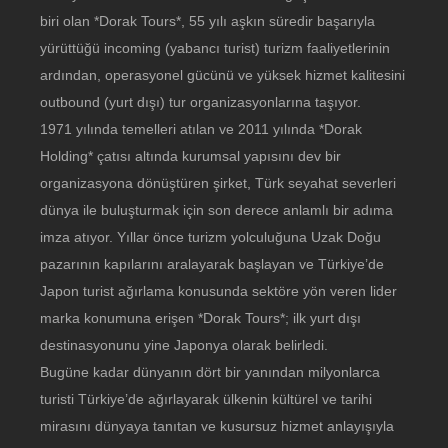
biri olan *Dorak Tours*, 55 yılı aşkın süredir başarıyla
yürüttüğü incoming (yabancı turist) turizm faaliyetlerinin
ardından, operasyonel gücünü ve yüksek hizmet kalitesini
outbound (yurt dışı) tur organizasyonlarına taşıyor.
1971 yılında temelleri atılan ve 2011 yılında *Dorak
Holding* çatısı altında kurumsal yapısını dev bir
organizasyona dönüştüren şirket, Türk seyahat severleri
dünya ile buluşturmak için son derece anlamlı bir adıma
imza atıyor. Yıllar önce turizm yolculuğuna Uzak Doğu
pazarının kapılarını aralayarak başlayan ve Türkiye’de
Japon turist ağırlama konusunda sektöre yön veren lider
marka konumuna erişen *Dorak Tours*; ilk yurt dışı
destinasyonunu yine Japonya olarak belirledi.
Bugüne kadar dünyanın dört bir yanından milyonlarca
turisti Türkiye’de ağırlayarak ülkenin kültürel ve tarihi
mirasını dünyaya tanıtan ve kusursuz hizmet anlayışıyla