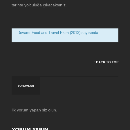
tarihte yolculuğa çıkacaksınız.
Devamı Food and Travel Ekim (2013) sayısında…
↑ BACK TO TOP
YORUMLAR
İlk yorum yapan siz olun.
YORUM YAPIN