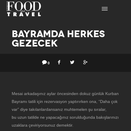
BAYRAMDA HERKES
GEZECEK
0
Mesai arkadaşınız aylar öncesinden dokuz günlük Kurban
Bayramı tatili için rezervasyon yaptırırken ona, “Daha çok
var” diye takılanlardansanız muhtemelen şu sıralar,
bu uzun tatilde ne yapacağınız sorulduğunda bakışlarınızı
uzaklara çeviriyorsunuz demektir.