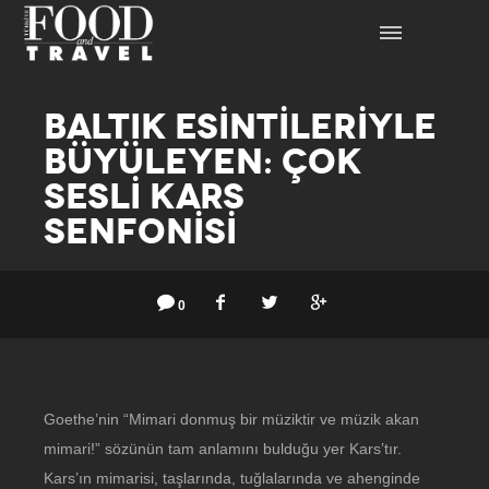
BALTIK ESİNTİLERİYLE
BÜYÜLEYEN: ÇOK
SESLİ KARS
SENFONİSİ
0
Goethe’nin “Mimari donmuş bir müziktir ve müzik akan
mimari!” sözünün tam anlamını bulduğu yer Kars’tır.
Kars’ın mimarisi, taşlarında, tuğlalarında ve ahenginde