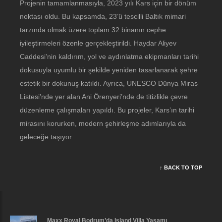
Projenin tamamlanmasıyla, 2023 yılı Kars için bir dönüm
noktası oldu. Bu kapsamda, 23’ü tescilli Baltık mimari
tarzında olmak üzere toplam 32 binanın cephe
iyileştirmeleri özenle gerçekleştirildi. Haydar Aliyev
Caddesi’nin kaldırım, yol ve aydınlatma ekipmanları tarihi
dokusuyla uyumlu bir şekilde yeniden tasarlanarak şehre
estetik bir dokunuş katıldı. Ayrıca, UNESCO Dünya Miras
Listesi’nde yer alan Ani Örenyeri’nde de titizlikle çevre
düzenleme çalışmaları yapıldı. Bu projeler, Kars’ın tarihi
mirasını korurken, modern şehirleşme adımlarıyla da
geleceğe taşıyor.
↑ BACK TO TOP
Maxx Royal Bodrum’da Island Villa Yaşamı