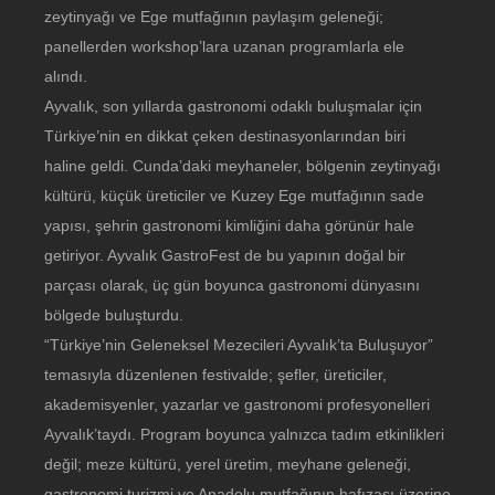
zeytinyağı ve Ege mutfağının paylaşım geleneği;
panellerden workshop’lara uzanan programlarla ele
alındı.
Ayvalık, son yıllarda gastronomi odaklı buluşmalar için
Türkiye’nin en dikkat çeken destinasyonlarından biri
haline geldi. Cunda’daki meyhaneler, bölgenin zeytinyağı
kültürü, küçük üreticiler ve Kuzey Ege mutfağının sade
yapısı, şehrin gastronomi kimliğini daha görünür hale
getiriyor. Ayvalık GastroFest de bu yapının doğal bir
parçası olarak, üç gün boyunca gastronomi dünyasını
bölgede buluşturdu.
“Türkiye’nin Geleneksel Mezecileri Ayvalık’ta Buluşuyor”
temasıyla düzenlenen festivalde; şefler, üreticiler,
akademisyenler, yazarlar ve gastronomi profesyonelleri
Ayvalık’taydı. Program boyunca yalnızca tadım etkinlikleri
değil; meze kültürü, yerel üretim, meyhane geleneği,
gastronomi turizmi ve Anadolu mutfağının hafızası üzerine