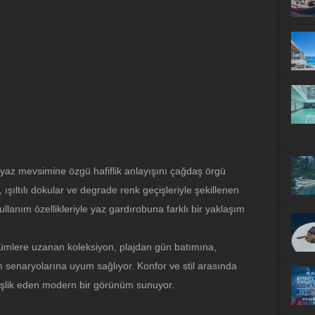
az mevsimine özgü hafiflik anlayışını çağdaş örgü
 ışıltılı dokular ve degrade renk geçişleriyle şekillenen
ullanım özellikleriyle yaz gardırobuna farklı bir yaklaşım
nümlere uzanan koleksiyon, plajdan gün batımına,
m senaryolarına uyum sağlıyor. Konfor ve stil arasında
 eşlik eden modern bir görünüm sunuyor.