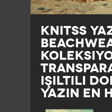
KNITSS YA
BEACHWE
KOLEKSIY
TRANSPAR
IŞILTILI D
YAZIN EN H