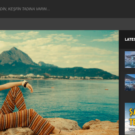
DİN, KEŞFİN TADINA VARIN…
LATE