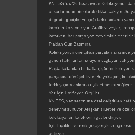
KNITSS Yaz’26 Beachwear Koleksiyonu’nda ren
unsurlarından biri olarak dikkat çekiyor. Su yeş
degrade geçişler ve ışığı farklı açılarda yansı
karakter kazandırıyor. Grafik yüzeyler, transp
katarken, her parça yaz mevsiminin enerjisini y
Plajdan Gün Batımına
Koleksiyonun öne çıkan parçaları arasında yer 
günün farklı anlarına uyum sağlayan çok yönl
Plajda kullanılan bir kaftan, günün ilerleyen s
parçasına dönüşebiliyor. Bu yaklaşım, koleks
farklı yaşam anlarına eşlik etmesini sağlıyor.
Yaz İçin Hafifleyen Örgüler
KNITSS, yaz sezonuna özel geliştirilen hafif ö
deneyimi sunuyor. Akışkan silüetler ve özel 
koleksiyonun karakterini güçlendiriyor.
Işıltılı iplikler ve renk geçişleriyle zenginleş
getiriyor.