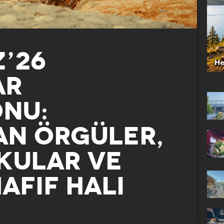
Z’26
AR
ONU:
AN ÖRGÜLER,
OKULAR VE
AFIF HALI