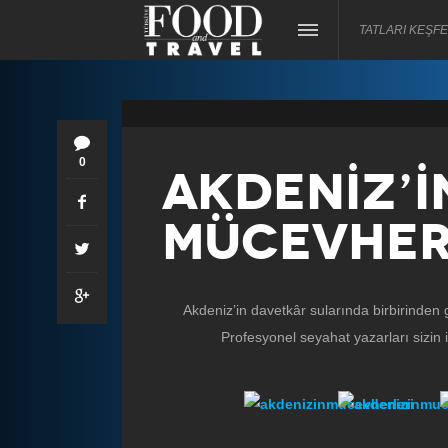
TATLARI KEŞFE
0
AKDENİZ’İ
MÜCEVHER
Akdeniz’in davetkâr sularında birbirinden 
Profesyonel seyahat yazarları sizin 