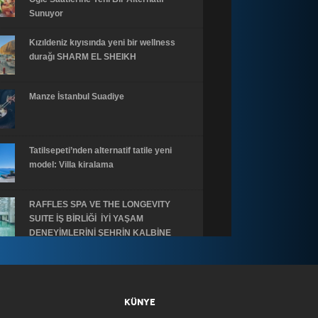
Sunuyor
Kızıldeniz kıyısında yeni bir wellness
durağı SHARM EL SHEIKH
Manze İstanbul Suadiye
Tatilsepeti’nden alternatif tatile yeni
model: Villa kiralama
RAFFLES SPA VE THE LONGEVITY
SUITE İŞ BİRLİĞİ İYİ YAŞAM
DENEYİMLERİNİ ŞEHRİN KALBİNE
GETİRİYOR
LUCCA BEACH BEACH DENEYİMİNİN
ÖTESİNDE GÜÇLÜ BİR GASTRONOMİ
KÜNYE
ADRESİ