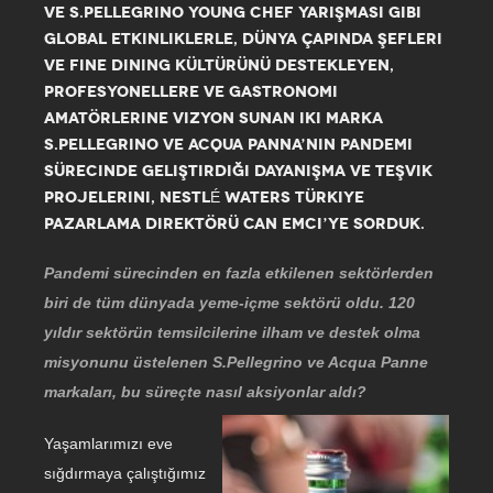
VE S.PELLEGRINO YOUNG CHEF YARIŞMASI GIBI
GLOBAL ETKINLIKLERLE, DÜNYA ÇAPINDA ŞEFLERI
VE FINE DINING KÜLTÜRÜNÜ DESTEKLEYEN,
PROFESYONELLERE VE GASTRONOMI
AMATÖRLERINE VIZYON SUNAN IKI MARKA
S.PELLEGRINO VE ACQUA PANNA’NIN PANDEMI
SÜRECINDE GELIŞTIRDIĞI DAYANIŞMA VE TEŞVIK
PROJELERINI, NESTLÉ WATERS TÜRKIYE
PAZARLAMA DIREKTÖRÜ CAN EMCI’YE SORDUK.
Pandemi sürecinden en fazla etkilenen sektörlerden
biri de tüm dünyada yeme-içme sektörü oldu. 120
yıldır sektörün temsilcilerine ilham ve destek olma
misyonunu üstelenen S.Pellegrino ve Acqua Panne
markaları, bu süreçte nasıl aksiyonlar aldı?
Yaşamlarımızı eve
sığdırmaya çalıştığımız