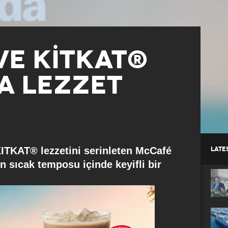
VE KİTKAT®
A LEZZET
KITKAT® lezzetini serinleten McCafé
LATE
n sıcak temposu içinde keyifli bir