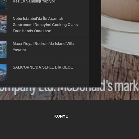
Kez Ev Sahipliği Yapıyor
Nobu Istanbul’da İki Aşamalı
Gastronomi Deneyimi Cooking Class
Four Hands Omakase
Maxx Royal Bodrum’da Island Villa
Yaşamı
SALICORNE’DA ŞEFLE BİR GECE
UPPERIST X SPELTA
Upperist’in Mutfağı Açıldı!
ROKA İstanbul Donburi Express ile
KÜNYE
Öğle Saatlerine Yeni Bir Alternatif
Sunuyor