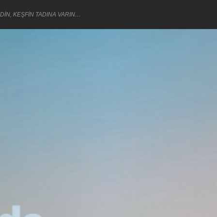
DİN, KEŞFİN TADINA VARIN…