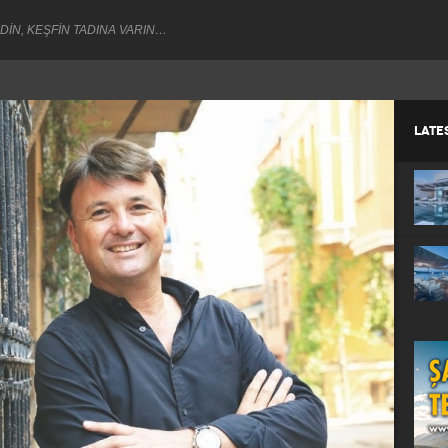
DİN, KEŞFİN TADINA VARIN…
LATE