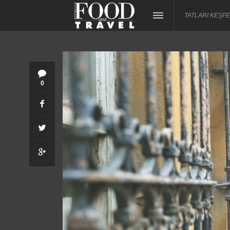
TATLARI KEŞFE
0