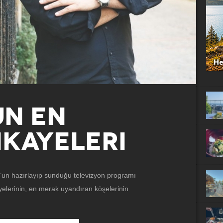
UN EN
IKAYELERI
’un hazırlayıp sunduğu televizyon programı
âyelerinin, en merak uyandıran köşelerinin