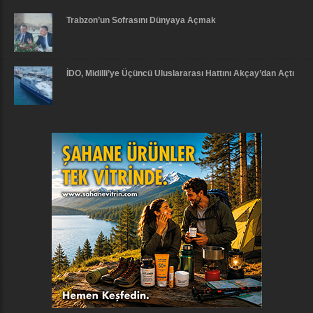
Trabzon’un Sofrasını Dünyaya Açmak
İDO, Midilli’ye Üçüncü Uluslararası Hattını Akçay’dan Açtı