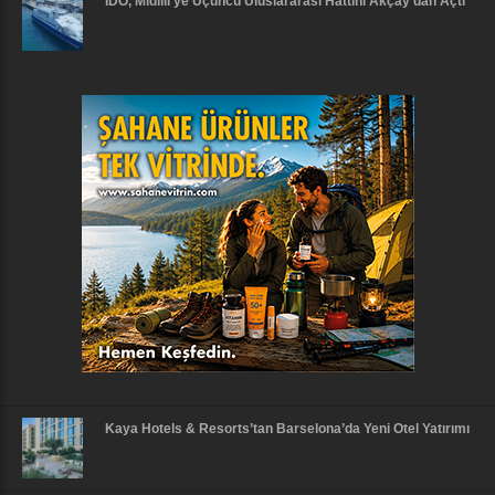
İDO, Midilli’ye Üçüncü Uluslararası Hattını Akçay’dan Açtı
Kaya Hotels & Resorts’tan Barselona’da Yeni Otel Yatırımı