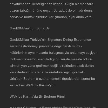
dayatılmadan, kendiliğinden ilerledi. Güçlü bir manzara
bazen tabağın önüne geçer. Burada öyle olmadı deniz,
servis ve mutfak birbirine karışmadan, aynı anda vardı.
Gault&Millau’nun Sofra Dili
Gault&Millau Türkiye’nin Signature Dining Experience
serisi gastronomiyi puanlarla değil, farklı mutfak
kültürlerinin aynı masada buluşmasıyla anlatmayı seçiyor.
Gökmen Sözen’in kurguladığı bu seride mesele ödüllü
isimleri yan yana getirmek değil; birbirinden uzak duran
karakterlerin bir arada ne üretebileceğini görmek.
Urla’dan Bodrum’a uzanan önceki duraklardan sonra bu
kez adres WAM by Karma’ydı.
WAM by Karma’da Bir Bodrum Ritmi
Mahmut Gökkaya ve Enver Ahmet Emiroğlu’nun kurduğu