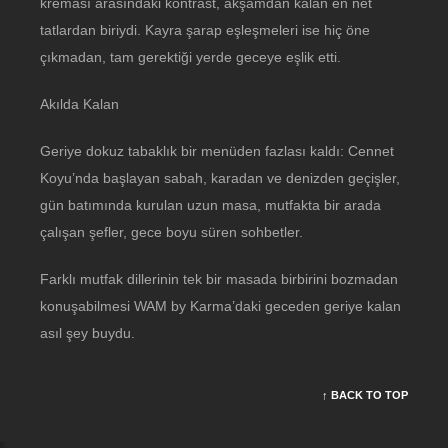
kreması arasındaki kontrast, akşamdan kalan en net
tatlardan biriydi. Kayra şarap eşleşmeleri ise hiç öne
çıkmadan, tam gerektiği yerde geceye eşlik etti.
Akılda Kalan
Geriye dokuz tabaklık bir menüden fazlası kaldı: Cennet
Koyu’nda başlayan sabah, karadan ve denizden geçişler,
gün batımında kurulan uzun masa, mutfakta bir arada
çalışan şefler, gece boyu süren sohbetler.
Farklı mutfak dillerinin tek bir masada birbirini bozmadan
konuşabilmesi WAM by Karma’daki geceden geriye kalan
asıl şey buydu.
↑ BACK TO TOP