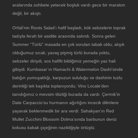
aralarında sohbete yetecek boşluk vardı gece bir maraton
değil, bir akıştı.
Orfali’nin Roots Salad’ı hafif başladı, kök sebzelerin toprak
tadıyla ferah bir asidite arasında salındı. Sonra gelen
Summer “Türlü” masada en çok sorulan tabak oldu; alışık
olduğumuz sıcak, yavaş pişmiş türlü burada yoktu,
sebzeler diriydi, sos hafifti bildiğimiz yemeğin yaz hali
gibiydi. Kumbasar’ın Hamachi & Watermelon Dashi’sinde
balığın yumuşaklığı, karpuzun sululuğu ve dashinin tuzlu
derinliği tek kaşıkta toplanıyordu; Vino Locale’den
tanıdığımız o mevsim titizliği burada da vardı. Çermik’in
Date Carpaccio’su hurmanın ağırlığını incecik dilimlere
yayarak beklenmedik bir ara verdi. Sahakyan’ın Red
Mullet Zucchini Blossom Dolma’sında barbunun deniz
kokusu kabak çiçeğinin nazikliğiyle örtüştü.