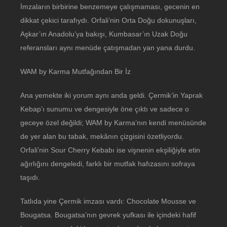
İmzaların birbirine benzemeye çalışmaması, gecenin en
dikkat çekici tarafıydı. Orfali’nin Orta Doğu dokunuşları,
Aşkar’ın Anadolu’ya bakışı, Kumbasar’ın Uzak Doğu
referansları aynı menüde çatışmadan yan yana durdu.
WAM by Karma Mutfağından Bir İz
Ana yemekte iki yorum aynı anda geldi. Çermik’in Yaprak
Kebap’ı sunumu ve dengesiyle öne çıktı ve sadece o
geceye özel değildi; WAM by Karma’nın kendi menüsünde
de yer alan bu tabak, mekânın çizgisini özetliyordu.
Orfali’nin Sour Cherry Kebabı ise vişnenin ekşiliğiyle etin
ağırlığını dengeledi, farklı bir mutfak hafızasını sofraya
taşıdı.
Tatlıda yine Çermik imzası vardı: Chocolate Mousse ve
Bougatsa. Bougatsa’nın gevrek yufkası ile içindeki hafif