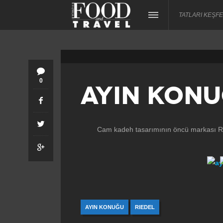
TATLARI KEŞFE
0
AYIN KON
Cam kadeh tasarımının öncü markası Ried
AYIN KONUĞU
RIEDEL