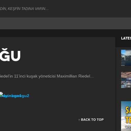
DİN, KEŞFİN TADINA VARIN…
LATE
UĞU
el’in 11’inci kuşak yöneticisi Maximillian Riedel…
↑ BACK TO TOP