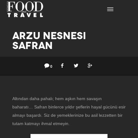
ARZU NESNESI
SAFRAN
0
Altından daha pahalı; hem aşkın hem savaşın
baharatı… Safran binlerce yıldır şeflerin hayal gücünü esir
almayı başardı. Siz de yemeklerinize bu asil lezzetten bir
tutam katmayı ihmal etmeyin.