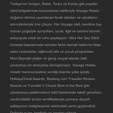
Türkiye’nin Sorgun, Belek, Torba ve Kundu gibi popüler
sahil bölgelerinde konumlanan otelleriyle Voyage Hotels,
doğanın ritmine uyumlanan ferah alanları ve rahatlatıcı
atmosferleriyle öne çıkıyor. Her Voyage oteli, kendine has
mimari çizgisiyle ayrışırken; sıcak, ilgili ve samimi hizmet
anlayışıyla ortak bir ruhu paylaşıyor. Ultra Her Şey Dâhil
konsept kapsamında sunulan farklı damak tatlarına hitap
eden restoranlar, eğlenceli aile ve çocuk programları,
Mavi Bayraklı plajlar ve geniş sosyal alanlar tatili
unutulmaz bir deneyime dönüştürüyor. Voyage Hotels,
misafir memnuniyetine verdiği önemle yıllar içinde
HolidayCheck Awards, Booking.com Traveller Review
Awards ve Traveller’s Choice Best of the Best gibi
uluslararası platformların ödül listelerinde takdir görürken;
sürdürülebilir turizm sertifikalarıyla çevreye duyarlı
yaklaşımını belgeleyerek sektördeki yerini güçlendirdi.
Doğayla iç içe, konforlu ve enerjisi yüksek