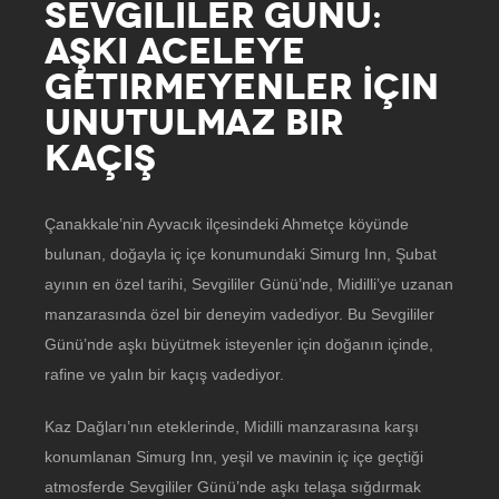
SEVGILILER GÜNÜ:
AŞKI ACELEYE
GETIRMEYENLER İÇIN
UNUTULMAZ BIR
KAÇIŞ
Çanakkale’nin Ayvacık ilçesindeki Ahmetçe köyünde
bulunan, doğayla iç içe konumundaki Simurg Inn, Şubat
ayının en özel tarihi, Sevgililer Günü’nde, Midilli’ye uzanan
manzarasında özel bir deneyim vadediyor. Bu Sevgililer
Günü’nde aşkı büyütmek isteyenler için doğanın içinde,
rafine ve yalın bir kaçış vadediyor.
Kaz Dağları’nın eteklerinde, Midilli manzarasına karşı
konumlanan Simurg Inn, yeşil ve mavinin iç içe geçtiği
atmosferde Sevgililer Günü’nde aşkı telaşa sığdırmak