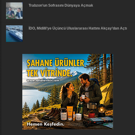
Trabzon’un Sofrasını Dünyaya Açmak
İDO, Midilli’ye Üçüncü Uluslararası Hattını Akçay’dan Açtı