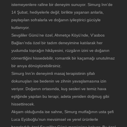
istemeyenlere rafine bir deneyim sunuyor. Simurg Inn’de
14 Şubat, hediyelerle değil; birlikte yaşanan anlarla,
paylaşılan sofralarla ve doğanın iyileştirici gücüyle
kutlanıyor.
Sevgililer Günü’ne özel, Ahmetçe Köyü’nde, V’asbos
Bağları’nda özel bir tadım deneyimine katılarak her
yudumda toprağın hikâyesini, rüzgârın izini ve doğanın
cömertliğini hissedebilir, romantik bir kaçamağı unutulmaz
bir anıya dönüştürebilirsiniz.
Simurg Inn’in deneyimli masaj terapistinin şifalı
dokunuşları ise bedenin ve zihnin yavaşlamasına izin
veriyor. Doğanın ortasında, kuş sesleri ve temiz hava
eşliğinde yapılan bu terapi, adeta yeniden doğmuş gibi
hissettirecek.
Akşam olduğunda ise sahne, Simurg mutfağının usta şefi
Luca Eyüboğlu’nun mevsimsel ve yerel ürünlerle