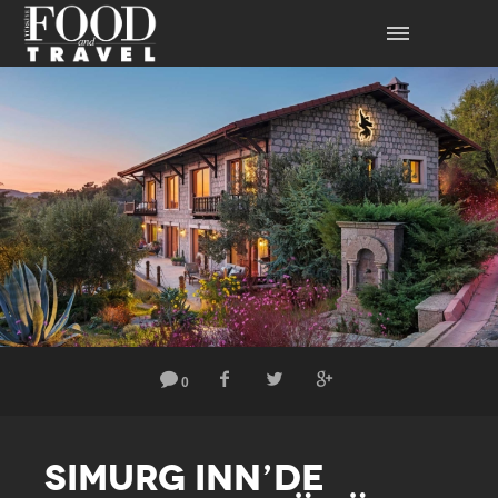
0
SIMURG INN’DE