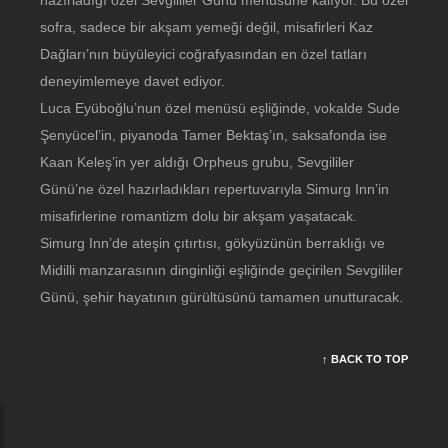
hazırladığı özel Sevgililer Günü menüsüne kalıyor. Bu özel
sofra, sadece bir akşam yemeği değil, misafirleri Kaz
Dağları’nın büyüleyici coğrafyasından en özel tatları
deneyimlemeye davet ediyor.
Luca Eyüboğlu’nun özel menüsü eşliğinde, vokalde Sude
Şenyücel’in, piyanoda Tamer Bektaş’ın, saksafonda ise
Kaan Keleş’in yer aldığı Orpheus grubu, Sevgililer
Günü’ne özel hazırladıkları repertuvarıyla Simurg Inn’in
misafirlerine romantizm dolu bir akşam yaşatacak.
Simurg Inn’de ateşin çıtırtısı, gökyüzünün berraklığı ve
Midilli manzarasının dinginliği eşliğinde geçirilen Sevgililer
Günü, şehir hayatının gürültüsünü tamamen unutturacak.
↑ BACK TO TOP