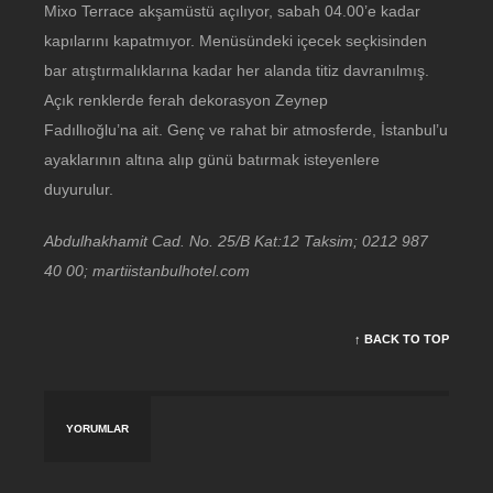
Mixo Terrace akşamüstü açılıyor, sabah 04.00’e kadar
kapılarını kapatmıyor. Menüsündeki içecek seçkisinden
bar atıştırmalıklarına kadar her alanda titiz davranılmış.
Açık renklerde ferah dekorasyon Zeynep
Fadıllıoğlu’na ait. Genç ve rahat bir atmosferde, İstanbul’u
ayaklarının altına alıp günü batırmak isteyenlere
duyurulur.
Abdulhakhami
t Cad.
No
. 25/B Kat:12 Taksim; 0212 987
40 00; martiistanbulhotel.com
↑ BACK TO TOP
YORUMLAR