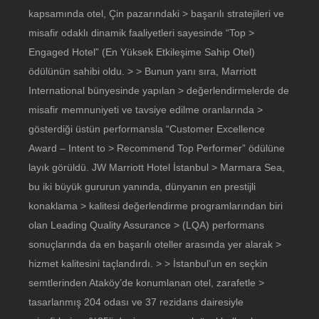
kapsamında otel, Çin pazarındaki > başarılı stratejileri ve
misafir odaklı dinamik faaliyetleri sayesinde “Top >
Engaged Hotel” (En Yüksek Etkileşime Sahip Otel)
ödülünün sahibi oldu. > > Bunun yanı sıra, Marriott
International bünyesinde yapılan > değerlendirmelerde de
misafir memnuniyeti ve tavsiye edilme oranlarında >
gösterdiği üstün performansla “Customer Excellence
Award – Intent to > Recommend Top Performer” ödülüne
layık görüldü. JW Marriott Hotel İstanbul > Marmara Sea,
bu iki büyük gururun yanında, dünyanın en prestijli
konaklama > kalitesi değerlendirme programlarından biri
olan Leading Quality Assurance > (LQA) performans
sonuçlarında da en başarılı oteller arasında yer alarak >
hizmet kalitesini taçlandırdı. > > İstanbul’un en seçkin
semtlerinden Ataköy’de konumlanan otel, zarafetle >
tasarlanmış 204 odası ve 37 rezidans dairesiyle