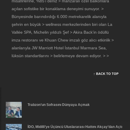
misafirlerine, %85’i deniz > manzaralı özel balkonlara
açılan sofistike bir konaklama deneyimi sunuyor. >
Bünyesinde barındırdığı 6.000 metrekarelik alanıyla
şehrin en büyük > wellness merkezlerinden biri olan La
Vallée SPA, Michelin yıldızlı Şef > Akira Back’in ödüllü
imza restoranı ve Khuan Chew imzalı göz alıcı etkinlik >
alanlarıyla JW Marriott Hotel İstanbul Marmara Sea,
lüksün standartlarını > belirlemeye devam ediyor. > >
↑ BACK TO TOP
Trabzon’un Sofrasını Dünyaya Açmak
İDO, Midilli’ye Üçüncü Uluslararası Hattını Akçay’dan Açtı