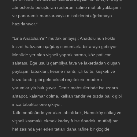
atmosferde buluşturan restoran, rafine mutfak yaklaşımı
ve panoramik manzarasıyla misafirlerini ağırlamaya
hazırlanıyor.*
*Lina Anatolian’ın* mutfak anlayışı; Anadolu’nun köklü
lezzet hafızasını çağdaş sunumlarla bir araya getiriyor.
Menüde yer alan vişneli yaprak sarma, köz patlıcan
salatası, Ege usulü gambilya fava ve lakerdadan oluşan
paylaşım tabakları; kesme mantı, içli köfte, keşkek ve
kuzu tandır gibi geleneksel reçetelerin modern
yorumlarıyla buluşuyor. Deniz mahsullerinde ise ızgara
ahtapot, kalamar dolma, kalkan tandır ve tuzda balık gibi
imza tabaklar öne çıkıyor.
Tatlı menüsünde yer alan tahinli kek, Hamsiköy sütlaç ve
vişneli kaymaklı ekmek kadayıfı ise Anadolu mutfağının
hafızasında yer eden tatları daha rafine bir çizgide