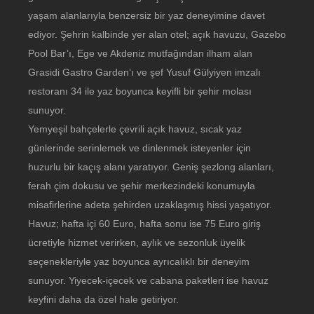
yaşam alanlarıyla benzersiz bir yaz deneyimine davet
ediyor. Şehrin kalbinde yer alan otel; açık havuzu, Gazebo
Pool Bar’ı, Ege ve Akdeniz mutfağından ilham alan
Grasidi Gastro Garden’ı ve şef Yusuf Gülyiyen imzalı
restoranı 34 ile yaz boyunca keyifli bir şehir molası
sunuyor.
Yemyeşil bahçelerle çevrili açık havuz, sıcak yaz
günlerinde serinlemek ve dinlenmek isteyenler için
huzurlu bir kaçış alanı yaratıyor. Geniş şezlong alanları,
ferah çim dokusu ve şehir merkezindeki konumuyla
misafirlerine adeta şehirden uzaklaşmış hissi yaşatıyor.
Havuz; hafta içi 60 Euro, hafta sonu ise 75 Euro giriş
ücretiyle hizmet verirken, aylık ve sezonluk üyelik
seçenekleriyle yaz boyunca ayrıcalıklı bir deneyim
sunuyor. Yiyecek-içecek ve cabana paketleri ise havuz
keyfini daha da özel hale getiriyor.