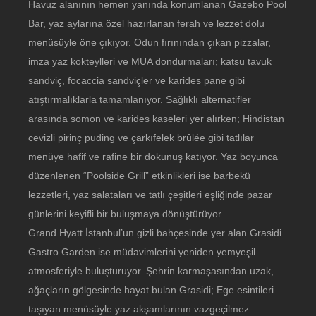
Havuz alanının hemen yanında konumlanan Gazebo Pool
Bar, yaz aylarına özel hazırlanan ferah ve lezzet dolu
menüsüyle öne çıkıyor. Odun fırınından çıkan pizzalar,
imza yaz kokteylleri ve MUA dondurmaları; katsu tavuk
sandviç, focaccia sandviçler ve karides pane gibi
atıştırmalıklarla tamamlanıyor. Sağlıklı alternatifler
arasında somon ve karides kaseleri yer alırken; Hindistan
cevizli pirinç puding ve çarkıfelek brûlée gibi tatlılar
menüye hafif ve rafine bir dokunuş katıyor. Yaz boyunca
düzenlenen “Poolside Grill” etkinlikleri ise barbekü
lezzetleri, yaz salataları ve tatlı çeşitleri eşliğinde pazar
günlerini keyifli bir buluşmaya dönüştürüyor.
Grand Hyatt İstanbul’un gizli bahçesinde yer alan Grasidi
Gastro Garden ise müdavimlerini yeniden yemyeşil
atmosferiyle buluşturuyor. Şehrin karmaşasından uzak,
ağaçların gölgesinde hayat bulan Grasidi; Ege esintileri
taşıyan menüsüyle yaz akşamlarının vazgeçilmez