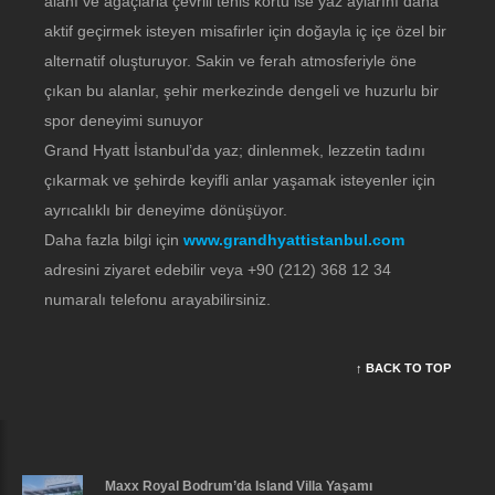
alanı ve ağaçlarla çevrili tenis kortu ise yaz aylarını daha
aktif geçirmek isteyen misafirler için doğayla iç içe özel bir
alternatif oluşturuyor. Sakin ve ferah atmosferiyle öne
çıkan bu alanlar, şehir merkezinde dengeli ve huzurlu bir
spor deneyimi sunuyor
Grand Hyatt İstanbul’da yaz; dinlenmek, lezzetin tadını
çıkarmak ve şehirde keyifli anlar yaşamak isteyenler için
ayrıcalıklı bir deneyime dönüşüyor.
Daha fazla bilgi için
www.grandhyattistanbul.com
adresini ziyaret edebilir veya +90 (212) 368 12 34
numaralı telefonu arayabilirsiniz.
↑ BACK TO TOP
Maxx Royal Bodrum’da Island Villa Yaşamı