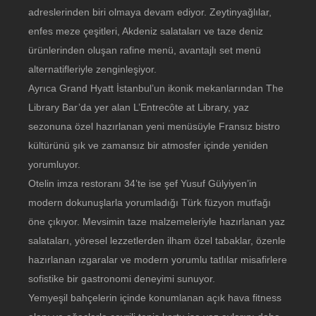
adreslerinden biri olmaya devam ediyor. Zeytinyağlılar,
enfes meze çeşitleri, Akdeniz salataları ve taze deniz
ürünlerinden oluşan rafine menü, avantajlı set menü
alternatifleriyle zenginleşiyor.
Ayrıca Grand Hyatt İstanbul’un ikonik mekanlarından The
Library Bar’da yer alan L’Entrecôte at Library, yaz
sezonuna özel hazırlanan yeni menüsüyle Fransız bistro
kültürünü şık ve zamansız bir atmosfer içinde yeniden
yorumluyor.
Otelin imza restoranı 34’te ise şef Yusuf Gülyiyen’in
modern dokunuşlarla yorumladığı Türk füzyon mutfağı
öne çıkıyor. Mevsimin taze malzemeleriyle hazırlanan yaz
salataları, yöresel lezzetlerden ilham özel tabaklar, özenle
hazırlanan ızgaralar ve modern yorumlu tatlılar misafirlere
sofistike bir gastronomi deneyimi sunuyor.
Yemyeşil bahçelerin içinde konumlanan açık hava fitness