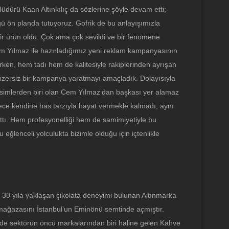
üdürü Kaan Altınkılıç da sözlerine şöyle devam etti;
ğü ön planda tutuyoruz. Gofrik de bu anlayışımızla
ir ürün oldu. Çok ama çok sevildi ve bir fenomene
m Yılmaz ile hazırladığımız yeni reklam kampanyasının
ken, hem tadı hem de kalitesiyle rakiplerinden ayrışan
benzersiz bir kampanya yaratmayı amaçladık. Dolayısıyla
simlerden biri olan Cem Yılmaz’dan başkası yer alamaz
ce kendine has tarzıyla hayat vermekle kalmadı, aynı
ttı. Hem profesyonelliği hem de samimiyetiyle bu
eğlenceli yolculukta bizimle olduğu için içtenlikle
e 30 yıla yaklaşan çikolata deneyimi bulunan Altınmarka
 mağazasını İstanbul’un Eminönü semtinde açmıştır.
rede sektörün öncü markalarından biri haline gelen Kahve