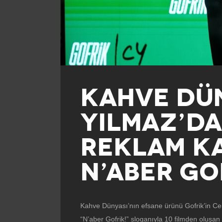
KAHVE DÜN
YILMAZ’DA
REKLAM KA
N’ABER GO
Kahve Dünyası’nın efsane ürünü Gofrik’in Cem
“N’aber Gofrik!” sloganıyla 10 filmden oluşa