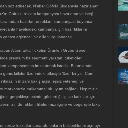
dan söz ettirecek. N’aber Gofrik! Sloganıyla hazırlanan
’ın Gofrik’e reklam kampanyası hazırlama ve isteği
on tarafından hazırlanan reklam kampanyası boyunca
yecanla hayalindeki kampanya için hazırlıklarını
a çabası eğlenceli bir dille vurgulanacak.
apan Altınmarka Tüketim Ürünleri Grubu Genel
sinde premium bir segment yaratan, tüketiciler
 reklam kampanyasına imza atmak istedik. Bu anlamda,
geniş kitleler üzerindeki etkisiyle ‘özel’ biriyle; Cem
 Yılmaz’ın mizahi bakış açısı, eşsiz yeteneği ve
tı ve markamızla mükemmel bir uyum sağladı. Hepimizin
liğinin gerçekleşmesinde gösterdiği ilgi ve katkıları için
rimizin de reklam filmlerimizi ilgiyle ve beğeniyle takip
nzersiz lezzetler sunarak, onların beklentilerini aşmayı