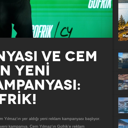
YASI VE CEM
N YENİ
MPANYASI:
FRİK!
 Yılmaz’ın yer aldığı yeni reklam kampanyası başlıyor.
n yeni kampanya, Cem Yılmaz’ın Gofrik’e reklam