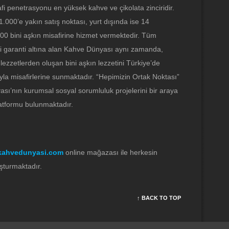
fi penetrasyonu en yüksek kahve ve çikolata zinciridir.
000’e yakın satış noktası, yurt dışında ise 14
0 bini aşkın misafirine hizmet vermektedir. Tüm
ini garanti altına alan Kahve Dünyası aynı zamanda,
lezzetlerden oluşan bini aşkın lezzetini Türkiye’de
la misafirlerine sunmaktadır. “Hepimizin Ortak Noktası”
ası’nın kurumsal sosyal sorumluluk projelerini bir araya
latformu bulunmaktadır.
kahvedunyasi.com
online mağazası ile herkesin
uşturmaktadır.
↑ BACK TO TOP