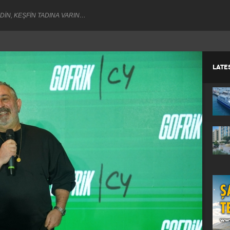
DİN, KEŞFİN TADINA VARIN…
LATE