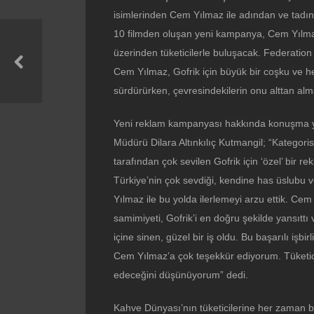
isimlerinden Cem Yılmaz ile adından ve tadın
10 filmden oluşan yeni kampanya, Cem Yılmaz
üzerinden tüketicilerle buluşacak. Federati
Cem Yılmaz, Gofrik için büyük bir coşku ve he
sürdürürken, çevresindekilerin onu alttan alm
Yeni reklam kampanyası hakkında konuşma y
Müdürü Dilara Altınkılıç Kutmangil; “Kategori
tarafından çok sevilen Gofrik için ‘özel’ bir
Türkiye’nin çok sevdiği, kendine has üslubu ve 
Yılmaz ile bu yolda ilerlemeyi arzu ettik. Cem
samimiyeti, Gofrik’i en doğru şekilde yansıt
içine sinen, güzel bir iş oldu. Bu başarılı işbir
Cem Yılmaz’a çok teşekkür ediyorum. Tüketicile
edeceğini düşünüyorum” dedi.
Kahve Dünyası’nın tüketicilerine her zaman be