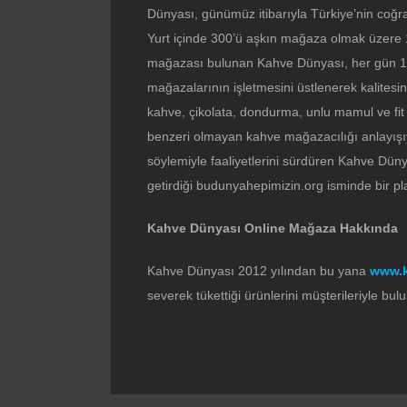
Dünyası, günümüz itibarıyla Türkiye’nin coğra
Yurt içinde 300’ü aşkın mağaza olmak üzere 1.
mağazası bulunan Kahve Dünyası, her gün 10
mağazalarının işletmesini üstlenerek kalites
kahve, çikolata, dondurma, unlu mamul ve fit 
benzeri olmayan kahve mağazacılığı anlayışıy
söylemiyle faaliyetlerini sürdüren Kahve Düny
getirdiği budunyahepimizin.org isminde bir p
Kahve Dünyası Online Mağaza Hakkında
Kahve Dünyası 2012 yılından bu yana
www.
severek tükettiği ürünlerini müşterileriyle bul