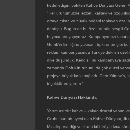
hedeflediğini belirten Kahve Dünyası Genel M
“Her ürünümüzde lezzeti, kaliteyi ve özgünlü
ortaya çıkan ve büyük beğeni toplayan özel b
dönüştü. Bugün de bu özel ürünün sevgili Ce
heyecanını yaşıyoruz. Kampanyamızı tasarlar
Gofrik’in kimliğine yakışan, tıpkı onun gibi 
reklam kampanyasında Türkiye’deki en özel i
diye düşündük. Kendisi, bu kampanyaya sade
zamanda Gofrik’in ruhunu da çok güzel yansı
projeye büyük katkı sağladı. Cem Yılmaz’a, bu 
teşekkür ediyorum.”
Kahve Dünyası Hakkında
Yarım asırdır kahve – kakao ticareti yapan v
Grubu’nun bir üyesi olan Kahve Dünyası, ilk
Misafirperverliği ve ikram kültürüyle kısa sü