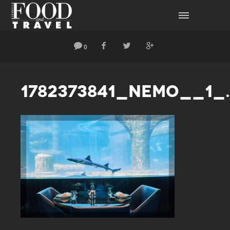
0
1782373841_NEMO__1_