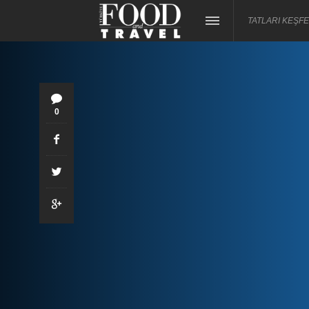
TATLARI KEŞFE
0