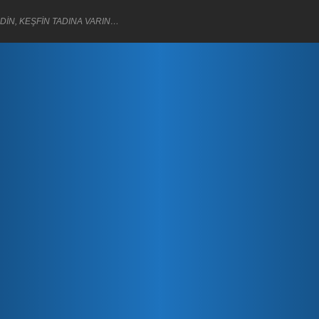
DİN, KEŞFİN TADINA VARIN…