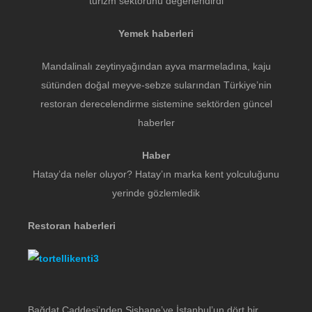
turizm sektörünü değerlendirdi
Yemek haberleri
Mandalinalı zeytinyağından ayva marmeladına, kaju
sütünden doğal meyve-sebze sularından Türkiye’nin
restoran derecelendirme sistemine sektörden güncel
haberler
Haber
Hatay’da neler oluyor? Hatay’ın marka kent yolculuğunu
yerinde gözlemledik
Restoran haberleri
Bağdat Caddesi’nden Şişhane’ye İstanbul’un dört bir