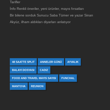
Tarifler
İnfo Renkli öneriler, yeni ürünler, mayıs fırsatları
Bir bilene sorduk Sunucu Saba Tümer ve yazar Sinan
Akyüz, ilham aldıkları diyarları anlatıyor
48 SAATTE SPLIT
ANNELER GÜNÜ
AYVALIK
BALAYI DOSYASI
CADIZ
FOOD AND TRAVEL MAYIS SAYISI
FUNCHAL
MANTOVA
REUNION