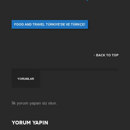
FOOD AND TRAVEL TÜRKIYE'DE VE TÜRKÇE!
↑ BACK TO TOP
YORUMLAR
İlk yorum yapan siz olun.
YORUM YAPIN