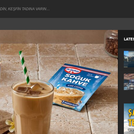
DİN, KEŞFİN TADINA VARIN…
LATE