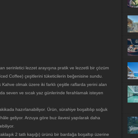
n serinletici lezzet arayışına pratik ve lezzetli bir çözüm
ed Coffee) çeşitlerini tüketicilerin beğenisine sundu.
hve olmak üzere iki farklı çeşitle raflarda yerini alan
r arada seven ve sıcak yaz günlerinde ferahlamak isteyen
ikada hazırlanabiliyor. Ürün, sürahiye boşaltılıp soğuk
ır hâle geliyor. Arzuya göre buz ilavesi yapılarak daha
biliyor.
aşık 2 tatlı kaşığı) ürünü bir bardağa boşaltıp üzerine