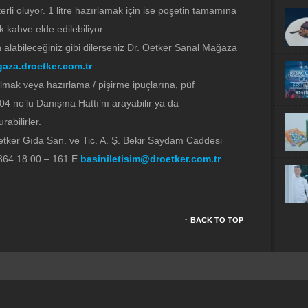
erli oluyor. 1 litre hazırlamak için ise poşetin tamamına
uk kahve elde edilebiliyor.
ın alabileceğiniz gibi dilerseniz Dr. Oetker Sanal Mağaza
aza.droetker.com.tr
i almak veya hazırlama / pişirme ipuçlarına, püf
4 no’lu Danışma Hattı’nı arayabilir ya da
abilirler.
 Oetker Gıda San. ve Tic. A. Ş. Bekir Saydam Caddesi
2 864 18 00 – 161 E
basiniletisim@droetker.com.tr
↑ BACK TO TOP