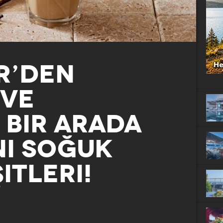
R’DEN
 VE
 BIR ARADA
NI SOĞUK
ITLERI!