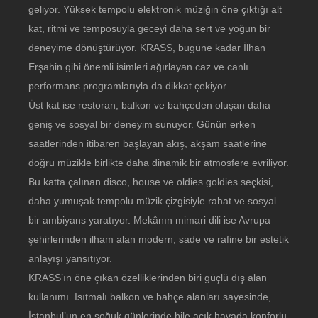
geliyor. Yüksek tempolu elektronik müziğin öne çıktığı alt
kat, ritmi ve temposuyla geceyi daha sert ve yoğun bir
deneyime dönüştürüyor. KRASS, bugüne kadar İlhan
Erşahin gibi önemli isimleri ağırlayan caz ve canlı
performans programlarıyla da dikkat çekiyor.
Üst kat ise restoran, balkon ve bahçeden oluşan daha
geniş ve sosyal bir deneyim sunuyor. Günün erken
saatlerinden itibaren başlayan akış, akşam saatlerine
doğru müzikle birlikte daha dinamik bir atmosfere evriliyor.
Bu katta çalınan disco, house ve oldies goldies seçkisi,
daha yumuşak tempolu müzik çizgisiyle rahat ve sosyal
bir ambiyans yaratıyor. Mekânın mimari dili ise Avrupa
şehirlerinden ilham alan modern, sade ve rafine bir estetik
anlayışı yansıtıyor.
KRASS’ın öne çıkan özelliklerinden biri güçlü dış alan
kullanımı. Isıtmalı balkon ve bahçe alanları sayesinde,
İstanbul’un en soğuk günlerinde bile açık havada konforlu