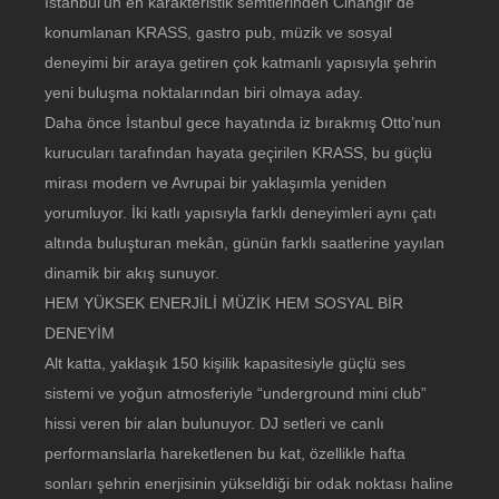
İstanbul’un en karakteristik semtlerinden Cihangir’de
konumlanan KRASS, gastro pub, müzik ve sosyal
deneyimi bir araya getiren çok katmanlı yapısıyla şehrin
yeni buluşma noktalarından biri olmaya aday.
Daha önce İstanbul gece hayatında iz bırakmış Otto’nun
kurucuları tarafından hayata geçirilen KRASS, bu güçlü
mirası modern ve Avrupai bir yaklaşımla yeniden
yorumluyor. İki katlı yapısıyla farklı deneyimleri aynı çatı
altında buluşturan mekân, günün farklı saatlerine yayılan
dinamik bir akış sunuyor.
HEM YÜKSEK ENERJİLİ MÜZİK HEM SOSYAL BİR
DENEYİM
Alt katta, yaklaşık 150 kişilik kapasitesiyle güçlü ses
sistemi ve yoğun atmosferiyle “underground mini club”
hissi veren bir alan bulunuyor. DJ setleri ve canlı
performanslarla hareketlenen bu kat, özellikle hafta
sonları şehrin enerjisinin yükseldiği bir odak noktası haline