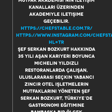
MUTFAK AKADEMISI’NIN ILETIŞIM
KANALLARI ÜZERINDEN
AKADEMIYLE ILETIŞIME
GEÇEBILIR.
HTTPS://CHEFSTABLE.COM.TR/
HTTPS://WWW.INSTAGRAM.COM/CHEFST
HL=TR
ŞEF SERKAN BOZKURT HAKKINDA
35 YILI AŞAN KARIYERI BOYUNCA
MICHELIN YILDIZLI
RESTORANLARDA ÇALIŞAN,
ULUSLARARASI SEÇKIN YABANCI
ZINCIR OTEL IŞLETMELERIN
MUTFAKLARINI YÖNETEN ŞEF
SERKAN BOZKURT, TÜRKIYE’DE
GASTRONOMI EĞITIMINE