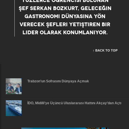
YÜZLERCE ÖĞRENCISI BULUNAN
ŞEF SERKAN BOZKURT, GELECEĞIN
GASTRONOMI DÜNYASINA YÖN
VERECEK ŞEFLERI YETIŞTIREN BIR
LIDER OLARAK KONUMLANIYOR.
↑ BACK TO TOP
Trabzon’un Sofrasını Dünyaya Açmak
İDO, Midilli’ye Üçüncü Uluslararası Hattını Akçay’dan Açtı