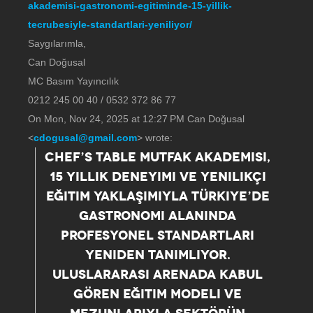
akademisi-gastronomi-egitiminde-15-yillik-
tecrubesiyle-standartlari-yeniliyor/
Saygılarımla,
Can Doğusal
MC Basım Yayıncılık
0212 245 00 40 / 0532 372 86 77
On Mon, Nov 24, 2025 at 12:27 PM Can Doğusal
<
cdogusal@gmail.com
> wrote:
CHEF’S TABLE MUTFAK AKADEMISI,
15 YILLIK DENEYIMI VE YENILIKÇI
EĞITIM YAKLAŞIMIYLA TÜRKIYE’DE
GASTRONOMI ALANINDA
PROFESYONEL STANDARTLARI
YENIDEN TANIMLIYOR.
ULUSLARARASI ARENADA KABUL
GÖREN EĞITIM MODELI VE