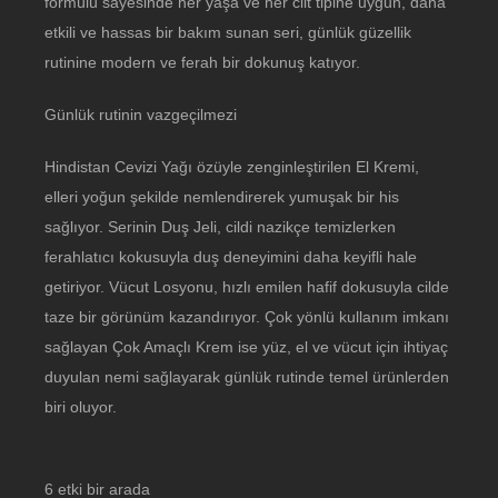
formülü sayesinde her yaşa ve her cilt tipine uygun, daha
etkili ve hassas bir bakım sunan seri, günlük güzellik
rutinine modern ve ferah bir dokunuş katıyor.
Günlük rutinin vazgeçilmezi
Hindistan Cevizi Yağı özüyle zenginleştirilen El Kremi,
elleri yoğun şekilde nemlendirerek yumuşak bir his
sağlıyor. Serinin Duş Jeli, cildi nazikçe temizlerken
ferahlatıcı kokusuyla duş deneyimini daha keyifli hale
getiriyor. Vücut Losyonu, hızlı emilen hafif dokusuyla cilde
taze bir görünüm kazandırıyor. Çok yönlü kullanım imkanı
sağlayan Çok Amaçlı Krem ise yüz, el ve vücut için ihtiyaç
duyulan nemi sağlayarak günlük rutinde temel ürünlerden
biri oluyor.
6 etki bir arada