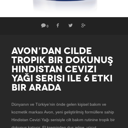
0
AVON’DAN CILDE
TROPIK BIR DOKUNUŞ
HINDISTAN CEVIZI
YAĞI SERISI ILE 6 ETKI
BIR ARADA
Dünyanın ve Türkiye’nin önde gelen kişisel bakım ve
kozmetik markası Avon, yeni geliştirilmiş formüllere sahip
Hindistan Cevizi Yağı serisiyle cilt bakım rutinine tropik bir
dokunuş katıyor. El kreminden duş jeline, vücut