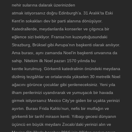
nehir sularına dalarak üzerinizden
atmak istiyorsanız doğru Edinburgh’a. 31 Aralık’ta Eski
Kent’in sokakları dev bir parti alanına dönüşüyor.
Katedrallerde, meydanlarda konserler ve çılgınca bir
eğlence sizi bekliyor. Fransa’nın kuzeydoğusundaki
Strazburg, Brüksel gibi Avrupa’nın başkenti olarak anılıyor.
Ama burası, aynı zamanda Noel’in başkenti unvanına da
sahip. Nitekim ilk Noel pazarı 1570 yılında bu
kentte kurulmuş. Görkemli katedralinin önündeki meydana
dizilmiş tezgâhlar ve ortalarında yükselen 30 metrelik Noel
ağacını görünce çocuklar gibi şenleneceksiniz. Yeni yıla
ilham perilerinizi uyandırarak ve yumuşacık bir havada
girmek istiyorsanız Mexico City’ye giden bir uçakta yerinizi
ayırtın. Burası Frida Kahlo’nun, nefis bir mutfağın ve
görkemli bir tarihî mirasın kenti. Yılbaşı gecesi dünyanın
üçüncü en büyük meydanı Zocalo’daki yerinizi alın ve