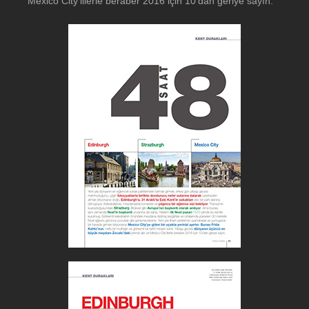
Mexico City’lilerle beraber 2016 için 10’dan geriye sayın.