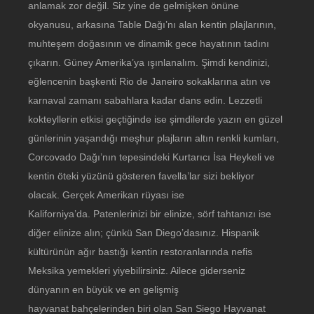
anlamak zor değil. Siz yine de gelmişken önüne
okyanusu, arkasına Table Dağı’nı alan kentin plajlarının,
muhteşem doğasının ve dinamik gece hayatının tadını
çıkarın. Güney Amerika’ya ışınlanalım. Şimdi kendinizi,
eğlencenin başkenti Rio de Janeiro sokaklarına atın ve
karnaval zamanı sabahlara kadar dans edin. Lezzetli
kokteyllerin etkisi geçtiğinde ise şimdilerde yazın en güzel
günlerinin yaşandığı meşhur plajların altın renkli kumları,
Corcovado Dağı’nın tepesindeki Kurtarıcı İsa Heykeli ve
kentin öteki yüzünü gösteren favella’lar sizi bekliyor
olacak. Gerçek Amerikan rüyası ise
Kaliforniya’da. Patenlerinizi bir elinize, sörf tahtanızı ise
diğer elinize alın; çünkü San Diego’dasınız. Hispanik
kültürünün ağır bastığı kentin restoranlarında nefis
Meksika yemekleri yiyebilirsiniz. Ailece giderseniz
dünyanın en büyük ve en gelişmiş
hayvanat bahçelerinden biri olan San Siego Hayvanat