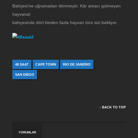
Bahçesi’ne uğramadan dönmeyin. Kâr amacı gütmeyen
hayvanat
bahçesinde dört binden fazla hayvan türü sizi bekliyor.
48 SAAT
CAPE TOWN
RIO DE JANERIO
SAN DIEGO
↑ BACK TO TOP
YORUMLAR