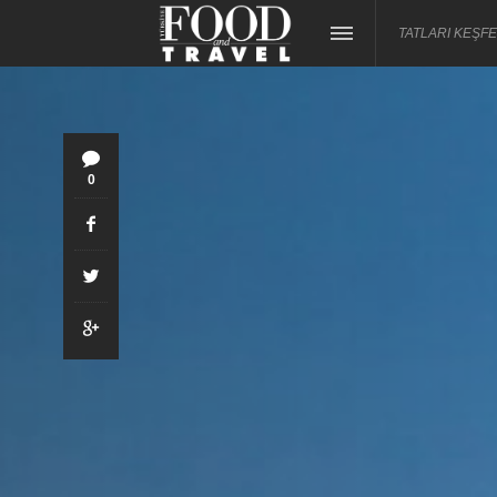
TATLARI KEŞFE
0