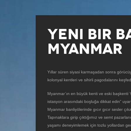
YENI BIR 
MYANMAR
Yıllar süren siyasi karmaşadan sonra görüc
kolonyal kentleri ve sihirli pagodalarını keşf
Myanmar’ın en büyük kenti ve eski başkenti 
istasyon arasındaki boşluğa dikkat edin” uyarı
Myanmar banliyölerinde gıcır gıcır sesler çık
Tapınaklara girip çıktığımız ve semt pazarları
yaşamı deneyimlemek için tozlu yollardan geç