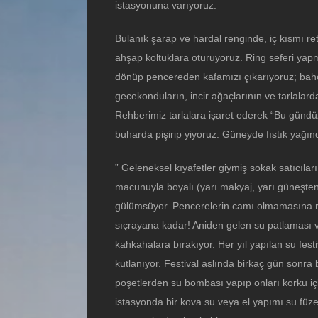
istasyonuna varıyoruz.
Bulanık şarap ve hardal renginde, iç kısmı ret
ahşap koltuklara oturuyoruz. Ring seferi ya
dönüp pencereden kafamızı çıkarıyoruz; bahç
gecekonduların, incir ağaçlarının ve tarlalar
Rehberimiz tarlalara işaret ederek “Bu gündü
buharda pişirip yiyoruz. Güneyde fıstık yağın
” Geleneksel kıyafetler giymiş sokak satıcılar
macunuyla boyalı (yarı makyaj, yarı güneşte
gülümsüyor. Pencerelerin camı olmamasına r
sıçrayana kadar! Aniden gelen su patlaması va
kahkahalara bırakıyor. Her yıl yapılan su festi
kutlanıyor. Festival aslında birkaç gün sonra
poşetlerden su bombası yapıp onları korku için
istasyonda bir kova su veya el yapımı su füze