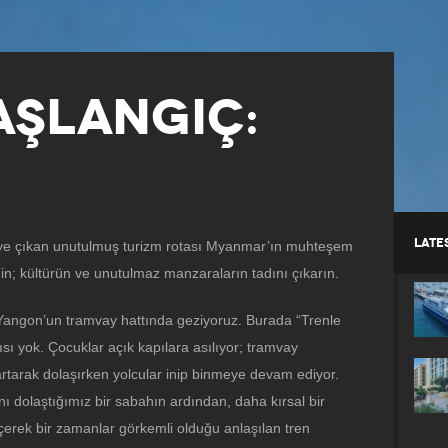
BAŞLANGIÇ:
LATE
üye çıkan unutulmuş turizm rotası Myanmar’ın muhteşem
edin; kültürün ve unutulmaz manzaraların tadını çıkarın.
Yangon’un tramvay hattında geziyoruz. Burada “Trenle
sı yok. Çocuklar açık kapılara asılıyor; tramvay
artarak dolaşırken yolcular inip binmeye devam ediyor.
nı dolaştığımız bir sabahın ardından, daha kırsal bir
erek bir zamanlar görkemli olduğu anlaşılan tren