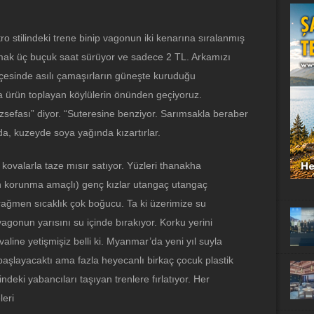
ro stilindeki trene binip vagonun iki kenarına sıralanmış
pmak üç buçuk saat sürüyor ve sadece 2 TL. Arkamızı
esinde asılı çamaşırların güneşte kuruduğu
da ürün toplayan köylülerin önünden geçiyoruz.
zsefası” diyor. “Suteresine benziyor. Sarımsakla beraber
da, kuzeyde soya yağında kızartırlar.
ı kovalarla taze mısır satıyor. Yüzleri thanakha
n korunma amaçlı) genç kızlar utangaç utangaç
ağmen sıcaklık çok boğucu. Ta ki üzerimize su
gonun yarısını su içinde bırakıyor. Korku yerini
valine yetişmişiz belli ki. Myanmar’da yeni yıl suyla
 başlayacaktı ama fazla heyecanlı birkaç çocuk plastik
deki yabancıları taşıyan trenlere fırlatıyor. Her
leri