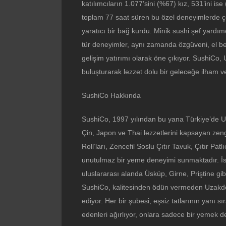
katılımcıların 1.077’sini (%67) kız, 531’ini is
toplam 77 saat süren bu özel deneyimlerde ço
yaratıcı bir bağ kurdu. Minik sushi şef yardı
tür deneyimler, aynı zamanda özgüveni, el bece
gelişim yatırımı olarak öne çıkıyor. SushiCo
buluşturarak lezzet dolu bir geleceğe ilham
SushiCo Hakkında
SushiCo, 1997 yılından bu yana Türkiye’de 
Çin, Japon ve Thai lezzetlerini kapsayan ze
Roll’ları, Zencefil Soslu Çıtır Tavuk, Çıtır Patl
unutulmaz bir yeme deneyimi sunmaktadır. İs
uluslararası alanda Üsküp, Girne, Priştine gi
SushiCo, kalitesinden ödün vermeden Uzakdo
ediyor. Her bir şubesi, eşsiz tatlarının yanı s
edenleri ağırlıyor, onlara sadece bir yemek d