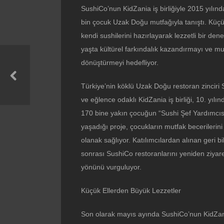
SushiCo’nun KidZania iş birliğiyle 2015 yılın
bin çocuk Uzak Doğu mutfağıyla tanıştı. Küçü
kendi sushilerini hazırlayarak lezzetli bir de
yaşta kültürel farkındalık kazandırmayı ve mut
dönüştürmeyi hedefliyor.
Türkiye’nin köklü Uzak Doğu restoran zincir
ve eğlence odaklı KidZania iş birliği, 10. yıl
170 bine yakın çocuğun “Sushi Şef Yardımcısı
yaşadığı proje, çocukların mutfak becerilerini 
olanak sağlıyor. Katılımcılardan alınan geri bi
sonrası SushiCo restoranlarını yeniden ziyare
yönünü vurguluyor.
Küçük Ellerden Büyük Lezzetler
Son olarak mayıs ayında SushiCo’nun KidZania