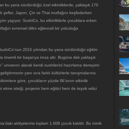
dan bu yana sürdürdüğü özel etkinliklerde, yaklaşık 170
k şefler, Japon, Çin ve Thai mutfağını keşfederken
neyim yaşıyor. SushiCo, bu etkinliklerle çocuklara erken
fağın evrensel dilini eğlenceli bir yolculuğa
i SushiCo’nun 2015 yılından bu yana sürdürdüğü eğitim
ında önemli bir başarıya imza attı. Bugüne dek yaklaşık
” unvanını alarak kendi sushilerini hazırlama deneyimi
geliştirmenin yanı sıra farklı kültürlerle tanışmalarına
ldirimlere göre, çocukların yüzde 86’sının etkinlik
t etme isteği, projenin hem eğitici hem de teşvik edici
’daki atölyelerine toplam 1.608 çocuk katıldı. Bu minik