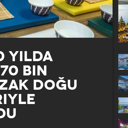
0 YILDA
70 BIN
ZAK DOĞU
IYLE
DU