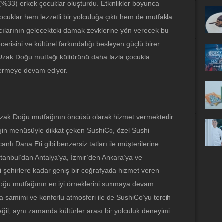
e (%33) erkek çocuklar oluşturdu. Etkinlikler boyunca
cuklar hem lezzetli bir yolculuğa çıktı hem de mutfakla
mcılarının gelecekteki damak zevklerine yön verecek bu
risini ve kültürel farkındalığı besleyen güçlü birer
, Uzak Doğu mutfağı kültürünü daha fazla çocukla
 vermeye devam ediyor.
Uzak Doğu mutfağının öncüsü olarak hizmet vermektedir.
ngin menüsüyle dikkat çeken SushiCo, özel Sushi
ıcanlı Dana Eti gibi benzersiz tatları ile müşterilerine
tanbul’dan Antalya’ya, İzmir’den Ankara’ya ve
bi şehirlere kadar geniş bir coğrafyada hizmet veren
ğu mutfağının en iyi örneklerini sunmaya devam
ıra samimi ve konforlu atmosferi ile de SushiCo’yu tercih
eğil, aynı zamanda kültürler arası bir yolculuk deneyimi