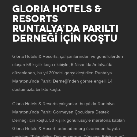
GLORIA HOTELS &
RESORTS
RUNTALYA’DA PARILTI
DERNEĞİ İÇİN KOŞTU
Gloria Hotels & Resorts, çalışanlarından ve gönüllülerden
oluşan 58 kişilik koşu ekibiyle, 6 Nisan’da Antalya’da
düzenlenen, bu yıl 20’ncisi gerçekleştirilen Runtalya
Maratonu’nda Parıltı Derneği’nden görme engelli 14
dostumuzla birlikte koştu.
Gloria Hotels & Resorts çalışanları bu yıl da Runtalya
Maratonu’nda Parıltı Görmeyen Çocuklara Destek
Derneği için koştu. 58 kişilik gönüllüsüyle maratona katılan
Gloria Hotels & Resort, adımadım.org üzerinden hayata
geçirilen “Teknolojiye Dokunuyorum, Dünyaya Erişiyorum”