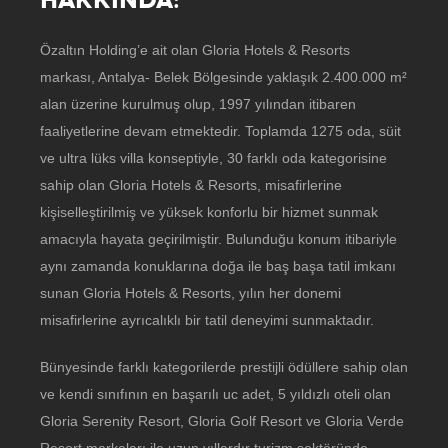
Özaltın Holding’e ait olan Gloria Hotels & Resorts
markası, Antalya- Belek Bölgesinde yaklaşık 2.400.000 m²
alan üzerine kurulmuş olup, 1997 yılından itibaren
faaliyetlerine devam etmektedir. Toplamda 1275 oda, süit
ve ultra lüks villa konseptiyle, 30 farklı oda kategorisine
sahip olan Gloria Hotels & Resorts, misafirlerine
kişiselleştirilmiş ve yüksek konforlu bir hizmet sunmak
amacıyla hayata geçirilmiştir. Bulunduğu konum itibariyle
aynı zamanda konuklarına doğa ile baş başa tatil imkanı
sunan Gloria Hotels & Resorts, yılın her donemi
misafirlerine ayrıcalıklı bir tatil deneyimi sunmaktadır.
Bünyesinde farklı kategorilerde prestijli ödüllere sahip olan
ve kendi sınıfının en başarılı uc adet, 5 yıldızlı oteli olan
Gloria Serenity Resort, Gloria Golf Resort ve Gloria Verde
Resort markaları ile uzun yıllardır turizm sektöründe