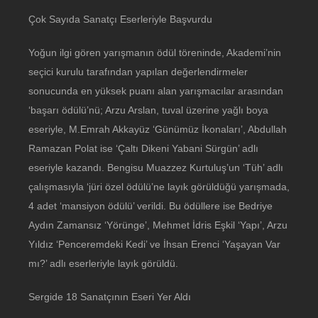
Çok Sayıda Sanatçı Eserleriyle Başvurdu
Yoğun ilgi gören yarışmanın ödül töreninde, Akademi’nin
seçici kurulu tarafından yapılan değerlendirmeler
sonucunda en yüksek puanı alan yarışmacılar arasından
‘başarı ödülü’nü; Arzu Arslan, tuval üzerine yağlı boya
eseriyle, M.Emrah Akkayüz ‘Günümüz İkonaları’, Abdullah
Ramazan Polat ise ‘Çaltı Dikeni Yabani Sürgün’ adlı
eseriyle kazandı. Bengisu Muazzez Kurtuluş’un ‘Tüh’ adlı
çalışmasıyla ‘jüri özel ödülü’ne layık görüldüğü yarışmada,
4 adet ‘mansiyon ödülü’ verildi. Bu ödüllere ise Bedriye
Aydın Zamansız ‘Yörünge’, Mehmet İdris Eşkil ‘Yapı’, Arzu
Yıldız ‘Penceremdeki Kedi’ ve İhsan Erenci ‘Yaşayan Var
mı?’ adlı eserleriyle layık görüldü.
Sergide 18 Sanatçının Eseri Yer Aldı