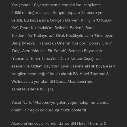
Yarışmada 10 yarışmacının eserleri ise ‘sergileme
ödülü’ne değer seçildi. Sergide toplam 18 esere yer
verildi. Bu kapsamda Gökçen Meryem Kılınç’ın ‘O Küçük
Kız’, Pınar Kızılbulak’ın ‘Belleğin Bedeni’, Banu
Tokdemir’in ‘Kutluyoruz’, Dilek Küçükyılmaz’ın ‘Gelmeyen
Barış (Mesih)’, Ramazan Öner’in ‘Koridor’, Dönay Önil’in
‘Düş’, Arzu Yıldız’ın ‘Bir Sabah’, Bengisu Bayram’ın
‘Yansıma’, Emin Tunca’nın‘Deve Tabanı Çiçeği’ adlı
eserleri ile Özlem Bayrı’nın tuval üzerine akrilik boya eseri
‘sergilenmeye değer’ ödülü alarak BN Hotel Thermal &
Wellness’da yer alan BN Sanat Akademisi’nde
sanatseverlerle buluştu.
Yusuf Narlı: “Akademi’ye gelen yoğun talep, bu alanda
önemli bir açığı doldurduğumuzu gösterdi”
Akademi’nin seçici kurulunda ise BN Hotel Thermal &