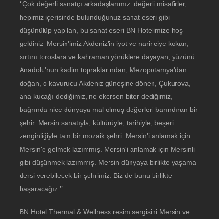
‘’Çok değerli sanatçı arkadaşlarımız, değerli misafirler,
hepimiz içerisinde bulunduğunuz sanat eseri gibi
düşünülüp yapılan, bu sanat eseri BN Hotelimize hoş
geldiniz. Mersin'imiz Akdeniz'in iyot ve narinciye kokan,
sırtını toroslara ve kahraman yörüklere dayayan, yüzünü
Anadolu'nun kadim topraklarından, Mezopotamya'dan
doğan, o kavurucu Akdeniz güneşine dönen, Çukurova,
ana kucağı dediğimiz, ne ekersen biter dediğimiz,
bağrında nice dünyaya mal olmuş değerleri barındıran bir
şehir. Mersin sanatıyla, kültürüyle, tarihiyle, beşeri
zenginliğiyle tam bir mozaik şehri. Mersin'i anlamak için
Mersin'e gelmek lazımmış. Mersin'i anlamak için Mersinli
gibi düşünmek lazımmış. Mersin dünyaya birlikte yaşama
dersi verebilecek bir şehrimiz. Biz de bunu birlikte
başaracağız.’’
BN Hotel Thermal & Wellness resim sergisini Mersin ve