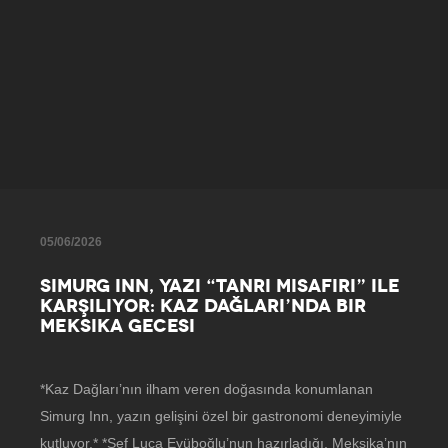
05/06/2026
SIMURG INN, YAZI “TANRI MISAFIRI” ILE
KARŞILIYOR: KAZ DAĞLARI’NDA BIR
MEKSIKA GECESI
*Kaz Dağları’nın ilham veren doğasında konumlanan
Simurg Inn, yazın gelişini özel bir gastronomi deneyimiyle
kutluyor.* *Şef Luca Eyüboğlu’nun hazırladığı, Meksika’nın