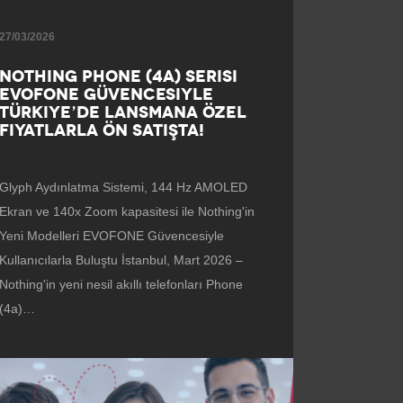
27/03/2026
NOTHING PHONE (4A) SERISI
EVOFONE GÜVENCESIYLE
TÜRKIYE’DE LANSMANA ÖZEL
FIYATLARLA ÖN SATIŞTA!
Glyph Aydınlatma Sistemi, 144 Hz AMOLED
Ekran ve 140x Zoom kapasitesi ile Nothing'in
Yeni Modelleri EVOFONE Güvencesiyle
Kullanıcılarla Buluştu İstanbul, Mart 2026 –
Nothing'in yeni nesil akıllı telefonları Phone
(4a)…