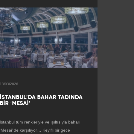
13/03/2026
İSTANBUL’DA BAHAR TADINDA
BİR ‘MESAİ’
İstanbul tüm renkleriyle ve ışıltısıyla baharı
‘Mesai’ de karşılıyor… Keyifli bir gece