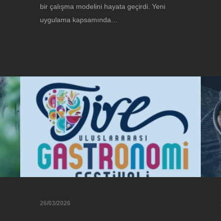
bir çalışma modelini hayata geçirdi. Yeni
uygulama kapsamında…
26/03/2026