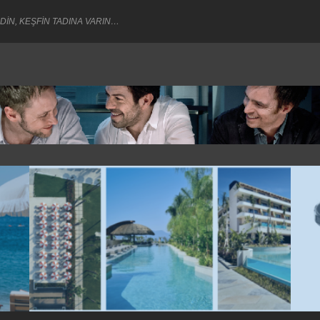
DİN, KEŞFİN TADINA VARIN…