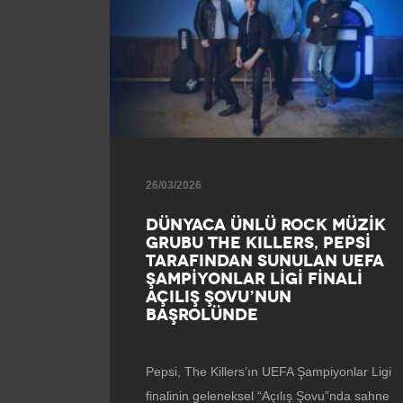
26/03/2026
DÜNYACA ÜNLÜ ROCK MÜZİK
GRUBU THE KILLERS, PEPSİ
TARAFINDAN SUNULAN UEFA
ŞAMPİYONLAR LİGİ FİNALİ
AÇILIŞ ŞOVU’NUN
BAŞROLÜNDE
Pepsi, The Killers’ın UEFA Şampiyonlar Ligi
finalinin geleneksel “Açılış Şovu”nda sahne