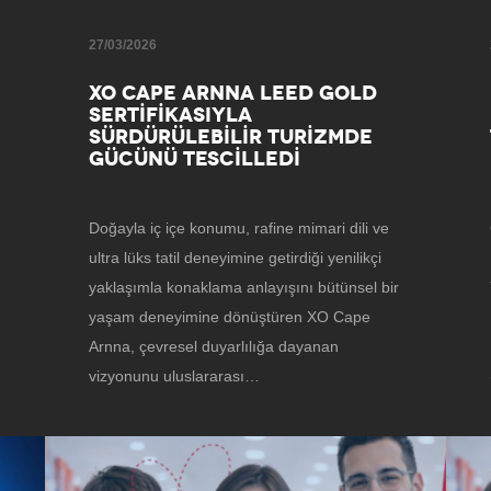
27/03/2026
XO CAPE ARNNA LEED GOLD
SERTİFİKASIYLA
SÜRDÜRÜLEBİLİR TURİZMDE
GÜCÜNÜ TESCİLLEDİ
Doğayla iç içe konumu, rafine mimari dili ve
ultra lüks tatil deneyimine getirdiği yenilikçi
yaklaşımla konaklama anlayışını bütünsel bir
yaşam deneyimine dönüştüren XO Cape
Arnna, çevresel duyarlılığa dayanan
vizyonunu uluslararası…